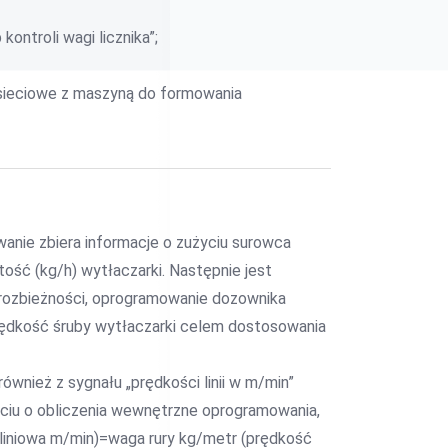
kontroli wagi licznika”;
e sieciowe z maszyną do formowania
nie zbiera informacje o zużyciu surowca
ość (kg/h) wytłaczarki. Następnie jest
 rozbieżności, oprogramowanie dozownika
ędkość śruby wytłaczarki celem dostosowania
wnież z sygnału „prędkości linii w m/min”
arciu o obliczenia wewnętrzne oprogramowania,
ć liniowa m/min)=waga rury kg/metr (prędkość