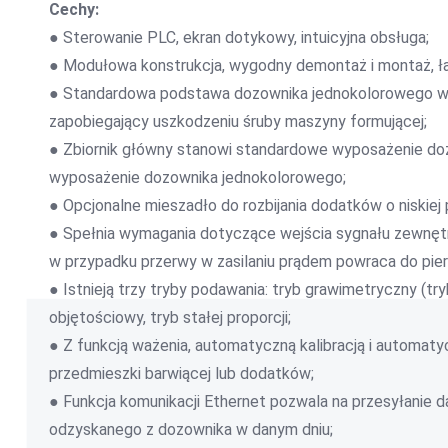
Cechy:
● Sterowanie PLC, ekran dotykowy, intuicyjna obsługa;
● Modułowa konstrukcja, wygodny demontaż i montaż, ł
● Standardowa podstawa dozownika jednokolorowego wy
zapobiegający uszkodzeniu śruby maszyny formującej;
● Zbiornik główny stanowi standardowe wyposażenie do
wyposażenie dozownika jednokolorowego;
● Opcjonalne mieszadło do rozbijania dodatków o niskiej 
● Spełnia wymagania dotyczące wejścia sygnału zewnętrzn
w przypadku przerwy w zasilaniu prądem powraca do pier
● Istnieją trzy tryby podawania: tryb grawimetryczny (tr
objętościowy, tryb stałej proporcji;
● Z funkcją ważenia, automatyczną kalibracją i automa
przedmieszki barwiącej lub dodatków;
● Funkcja komunikacji Ethernet pozwala na przesyłanie dan
odzyskanego z dozownika w danym dniu;