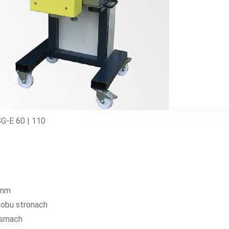
SG-E 60 | 110
 mm
 obu stronach
asmach