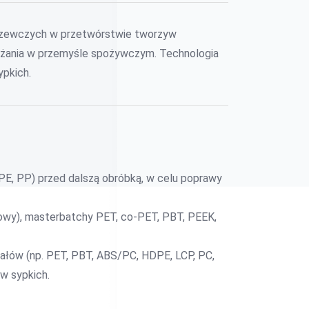
 grzewczych w przetwórstwie tworzyw
każania w przemyśle spożywczym. Technologia
ypkich.
 PE, PP) przed dalszą obróbką, w celu poprawy
kowy), masterbatchy PET, co-PET, PBT, PEEK,
ałów (np. PET, PBT, ABS/PC, HDPE, LCP, PC,
w sypkich.