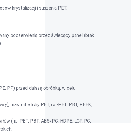
sów krystalizacji i suszenia PET.
any poczerwienią przez świecący panel (brak
.
PE, PP) przed dalszą obróbką, w celu
kowy), masterbatchy PET, co-PET, PBT, PEEK,
ałów (np. PET, PBT, ABS/PC, HDPE, LCP, PC,
pkich.