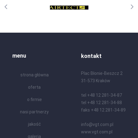
menu
kontakt
Plac Błonie-Beszcz 2
strona główna
31-573 Kraków
oferta
tel +48 12 281-34-87
o firmie
tel +48 12 281-34-88
faks +48 12 281-34-89
nasi partnerzy
jakość
info@vgt.com.pl
www.vgt.com.pl
galeria