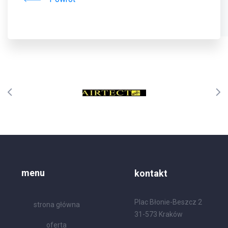
menu
kontakt
Plac Błonie-Beszcz 2
strona główna
31-573 Kraków
oferta