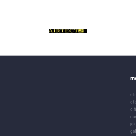
m
st
of
o f
na
ja
gal