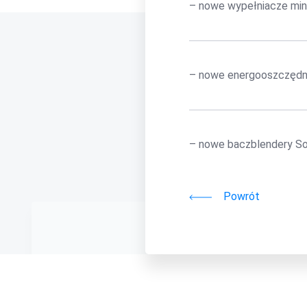
– nowe wypełniacze min
– nowe energooszczędn
– nowe baczblendery S
Powrót