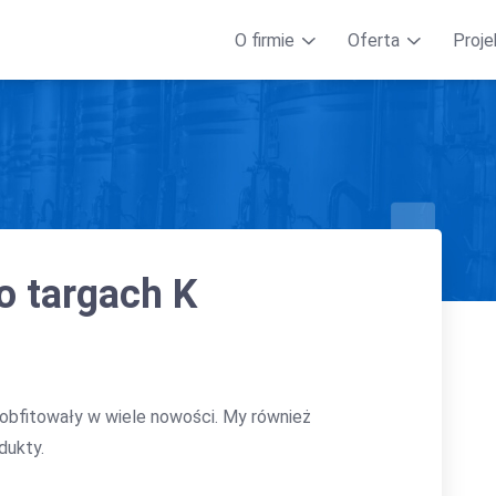
O firmie
Oferta
Proje
o targach K
 obfitowały w wiele nowości. My również
ukty.