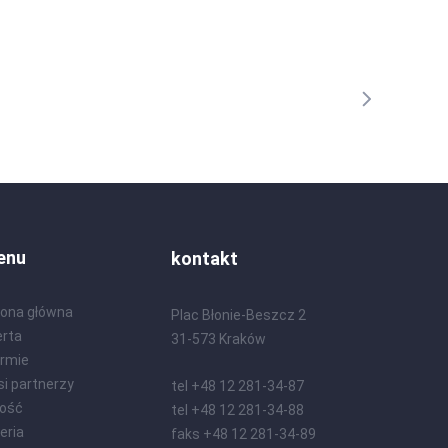
enu
kontakt
rona główna
Plac Błonie-Beszcz 2
erta
31-573 Kraków
irmie
si partnerzy
tel +48 12 281-34-87
kość
tel +48 12 281-34-88
eria
faks +48 12 281-34-89