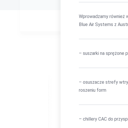
Wprowadzamy również w
Blue Air Systems z Austri
– suszarki na sprężone
– osuszacze strefy wtr
roszeniu form
– chillery CAC do przys